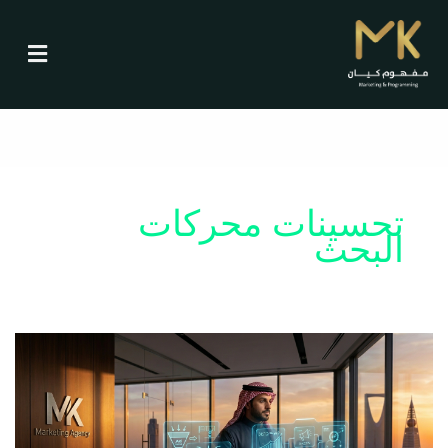
ت
خطي
لى
ص
لمحتوى
ن
ي
ف
تحسينات محركات
ا
البحث
ت
هل
الاعلانات
الممولة
كافية