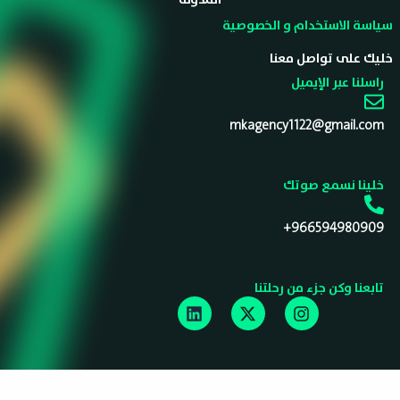
سياسة الاستخدام و الخصوصية
خليك على تواصل معنا
راسلنا عبر الإيميل
mkagency1122@gmail.com
خلينا نسمع صوتك
966594980909+
تابعنا وكن جزء من رحلتنا
Linkedin
Instagram
X-
twitter