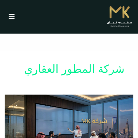
ت
خطي
لى
ص
لمحتوى
ن
ي
ف
شركة المطور العقاري
ا
ت
هل
تحقق
مؤسسة
تطوير
عقاري