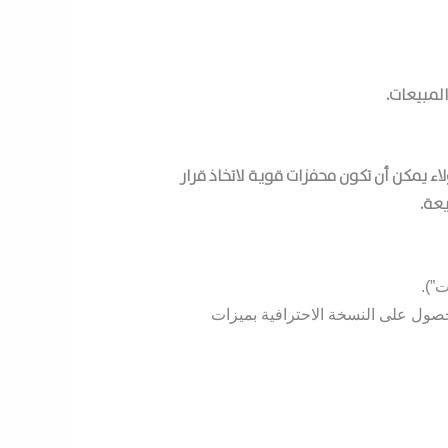
المبيعات
.
شترِ واحدًا واحصل على الثاني مجانًا” (Buy One Get One Free)، وبرامج الولاء يمكن أن تكون محفزات قوية لاتخاذ قرار
عة.
”).
صول على النسخة الاحترافية بميزات