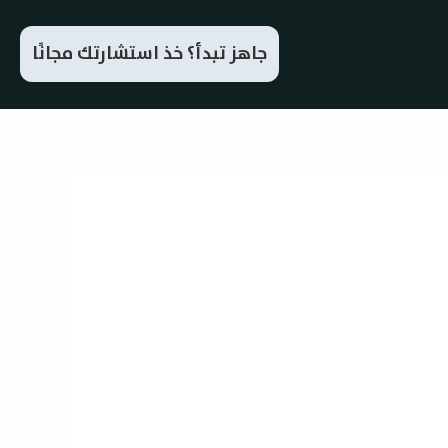
جاهز تبدأ؟ خذ استشارتك مجانًا