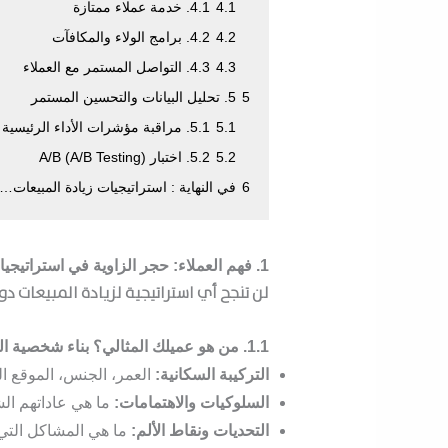
4.1
4.1. خدمة عملاء ممتازة
4.2
4.2. برامج الولاء والمكافآت
4.3
4.3. التواصل المستمر مع العملاء
5
5. تحليل البيانات والتحسين المستمر
5.1
5.1. مراقبة مؤشرات الأداء الرئيسية (KPIs)
5.2
5.2. اختبار A/B (A/B Testing)
6
في النهاية : استراتيجيات زيادة المبيعات…
1. فهم العملاء: حجر الزاوية في استراتيجيات زيادة المبيعات
لن تنجح أي
استراتيجية لزيادة المبيعات
دون ف
1.1. من هو عميلك المثالي؟ بناء شخصية المشتري (Buyer Persona)
التركيبة السكانية:
العمر، الجنس، الموقع ال
السلوكيات والاهتمامات:
ما هي عاداتهم الش
التحديات ونقاط الألم:
ما هي المشاكل التي 