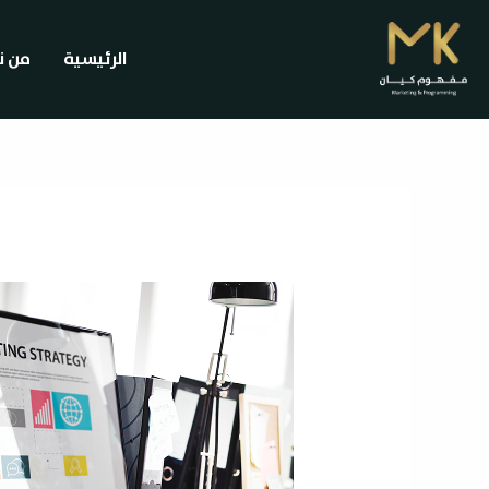
خطي
لى
الرئيسية
من ن
لمحتوى