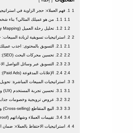
إخفاء
1
1. فهم العملاء: حجر الزاوية في استراتيجيات زيادة المبيعات
1.1
1.1. من هو عميلك المثالي؟ بناء شخصية المشتري (Buyer Persona)
1.2
1.2. تحليل رحلة العميل (Customer Journey Mapping)
2
2. استراتيجيات تسويقية لزيادة المبيعات: جذب الانتباه
2.1
2.1. التسويق بالمحتوى: اجذب عميلك بالمعرفة
2.2
2.2. تحسين محركات البحث (SEO): كن مرئيًا حيث يبحث عميلك
2.3
2.3. التسويق عبر وسائل التواصل الاجتماعي: تواصل وتفاعل
2.4
2.4. الإعلانات المدفوعة (Paid Ads): وصول سريع ومستهدف
3
3. استراتيجيات المبيعات المباشرة: تحويل الاهتمام إلى أرباح
3.1
3.1. تحسين تجربة المستخدم (UX) والموقع الإلكتروني
3.2
3.2. عروض ترويجية وخصومات جذابة
3.3
3.3. البيع المتقاطع (Cross-selling) والبيع الأعلى (Upselling)
3.4
3.4. تقييمات العملاء وشهاداتهم (Social Proof)
4
4. استراتيجيات الاحتفاظ بالعملاء: ضمان استمرارية المبيعات