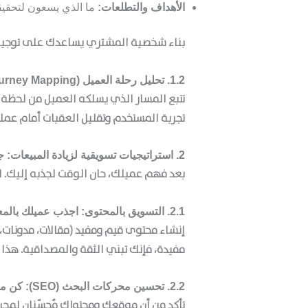
الأهداف والتطلعات:
ما الذي يسعون لتحقي
بناء شخصية المشتري يساعدك على توجيه 
1.2. تحليل رحلة العميل (Customer Journey Mapping)
تتبع المسار الذي يسلكه العميل من لحظة
تجربة المستخدم وتقليل العقبات أمام عملي
2. استراتيجيات تسويقية لزيادة المبيعات: جذب الانتباه
بعد فهم عميلك، حان الوقت لجذبه إليك. 
2.1. التسويق بالمحتوى: اجذب عميلك بالمعرفة
إنشاء محتوى قيم ومفيد (مقالات، مدونات،
مفيدة، فإنك تبني الثقة والمصداقية. هذ
2.2. تحسين محركات البحث (SEO): كن مرئيًا حيث يبحث عميلك
تأكد من أن موقعك ومحتواك مُحسّنان لمحرك