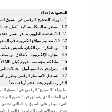
المحتويات
إخفاء
1
ما وراء “الضجيج” الرقمي في السوق ال
2
1. المنظومة المتكاملة: كيف تُصاغ خدمات التسويق الالكتروني في MK؟
2.1
1.1. هندسة الظهور: ما هو السيو seo وكيف نستخدمه؟
2.2
1.2. تصميم مواقع الكترونية في السعودية
3
2. من الفكرة إلى الكيان: تأسيس علامة تجارية رائدة
4
3. التجارة الإلكترونية: الانطلاق من متطلبات فتح متجر الكتروني
5
4. لماذا تُعد مؤسسة مفهوم كيان MK الأفضل في تقديم خدمات التسويق الالكتروني؟
6
5. استراتيجيات النمو: أنواع الحملات التي تقودها MK مفهوم كيان
7
6. مستقبل الاستثمار الرقمي وتطوير المشاريع
8
قرارك اليوم يحدد حجم أرباحك غداً
ما وراء “الضجيج” الرقمي في السوق الس
في الوقت الذي يتسابق فيه الجميع للتواجد 
التي تسيطر على السوق وتلك التي تختفي 
تجدي معه الأساليب التقليدية؛ فالعميل الي