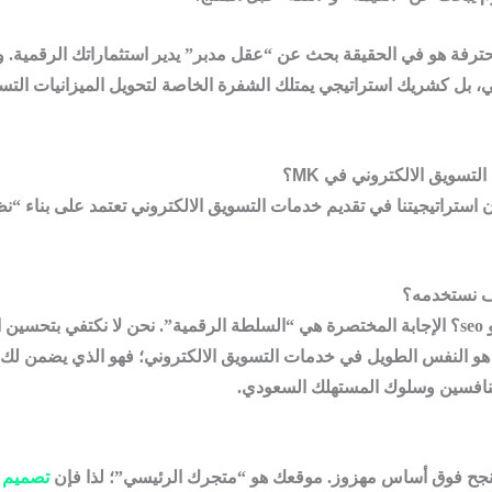
ترفة هو في الحقيقة بحث عن “عقل مدبر” يدير استثماراتك الرقمية. و
ي
، بل كشريك استراتيجي يمتلك الشفرة الخاصة لتحويل الميزانيات التسوي
ن استراتيجيتنا في تقديم
خدمات التسويق الالكتروني
تعتمد على بناء “ن
 نستخدمه؟
s
؟ الإجابة المختصرة هي “السلطة الرقمية”. نحن لا نكتفي بتحسين الك
و هو النفس الطويل في
خدمات التسويق الالكتروني
؛ فهو الذي يضمن لك ت
منافسين وسلوك المستهلك السعودي.
نجح فوق أساس مهزوز. موقعك هو “متجرك الرئيسي”؛ لذا فإن
تصميم م