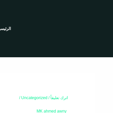
خطي
لى
لمحتوى
الرئيسي
اترك تعليقاً
/
Uncategorized
/
MK
ahmed awny