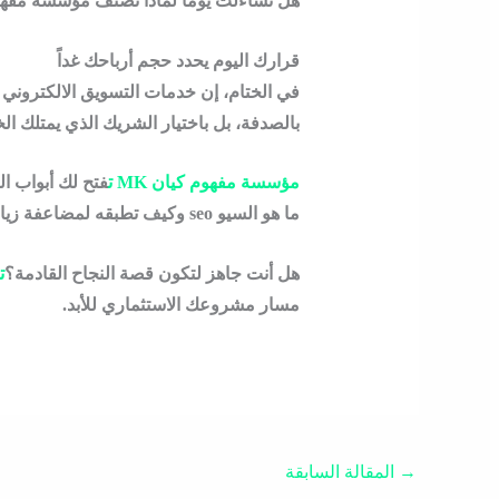
هل تساءلت يوماً لماذا تُصنف مؤسسة مفه
قرارك اليوم يحدد حجم أرباحك غداً
في الختام، إن
خدمات التسويق الالكتروني
ل
بالصدفة، بل باختيار الشريك الذي يمتلك الخ
مؤسسة مفهوم كيان MK
ت
فتح لك أبواب ا
ما هو السيو seo
وكيف تطبقه لمضاعفة زيارا
هل أنت جاهز لتكون قصة النجاح القادمة؟
ت
مسار مشروعك الاستثماري للأبد.
→
المقالة السابقة