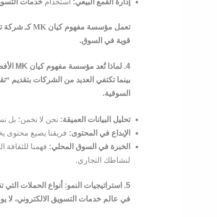
إدارة القمع البيعي:
استخدام
خدمات التسويق
تعمل
مؤسسة مفهوم كيان MK
كـ
شركة ت
قوية في السوق.
4. لماذا تُعد مؤسسة مفهوم كيان MK الأفضل في تقديم خدمات التسويق الالكتروني؟
السوقية.
تحليل البيانات العميقة:
نحن لا نخمن؛ بل نس
الإبداع في المحتوى:
فريقنا يصيغ محتوى يخ
الخبرة في السوق المحلي:
فهمنا للثقافة ا
لنشاطك التجاري.
5. استراتيجيات النمو: أنواع الحملات التي تقودها MK مفهوم كيان
في عالم
خدمات التسويق الالكتروني
، لا ي