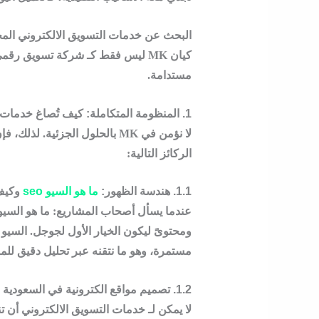
البحث عن
خدمات التسويق الالكتروني
المح
كيان MK
ليس فقط كـ
شركة تسويق رقم
مستدامة.
1. المنظومة المتكاملة: كيف تُصاغ خدمات التسويق الالكتروني في MK؟
لا نؤمن في MK بالحلول الجزئية.
لذلك
، فإ
الركائز التالية:
1.1. هندسة الظهور:
ما هو السيو seo
وكيف
عندما يسأل أصحاب المشاريع:
ما هو السيو eo
ومحتوىً ليكون الخيار الأول لجوجل. السي
مستمرة، وهو ما نتقنه عبر تحليل دقيق لل
1.2. تصميم مواقع الكترونية في السعودية
لا يمكن لـ
خدمات التسويق الالكتروني
أن ت