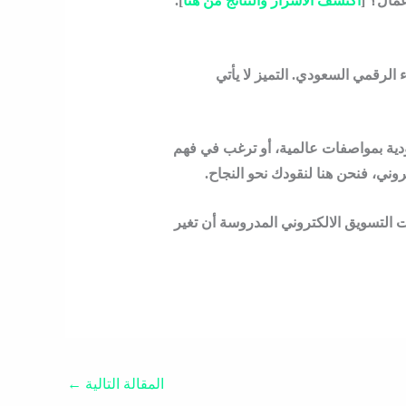
عمال؟
[
اكتشف الأسرار والنتائج من هنا
].
رقمي السعودي. التميز لا يأتي
دية
بمواصفات عالمية، أو ترغب في فهم
روني
، فنحن هنا لنقودك نحو النجاح.
التسويق الالكتروني المدروسة أن تغير
المقالة التالية
←