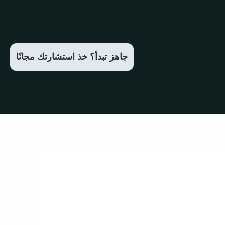
جاهز تبدأ؟ خذ استشارتك مجانًا