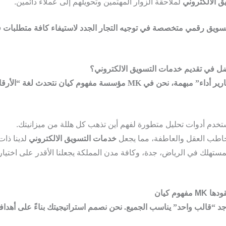
 الالكتروني
لملاحقة الزوار المهتمين وتحويلهم إلى عملاء دائمين.
سويق رقمي
متخصصة في توجيه التجار الجدد لاستيفاء كافة
متطلبات ف
بينما تكتفي العديد من الشركات بتقديم “تقارير أداء” مبهمة، نحن في MK مؤ
تخدم أدوات تحليل متطورة لفهم أين تذهب كل هللة من ميزانيتك.
اطب العقل والعاطفة، مما يجعل
خدمات التسويق الالكتروني
لدينا ذات
لمستهلك في الرياض، جدة، وكافة مدن المملكة يجعلنا الأقدر على اختيار
وجد “قالب واحد” يناسب الجميع. نحن نصمم استراتيجيتك بناءً على أهداف