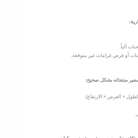
رية:
ت آلياً.
حنات أو فرض غرامات غير متوقعة.
تسعير منتجاته بشكل صحيح:
الطول × العرض × الارتفاع).
.