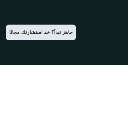
جاهز تبدأ؟ خذ استشارتك مجانًا