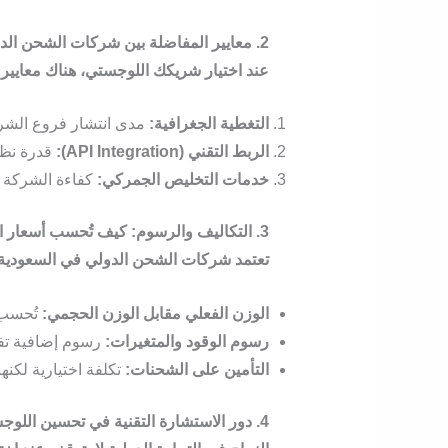
2. معايير المفاضلة بين شركات الشحن الدولي في السعودية
عند اختيار شريكك اللوجستي، هناك معايير ت
التغطية الجغرافية:
مدى انتشار فروع الشركة
الربط التقني (API Integration):
قدرة نظا
خدمات التخليص الجمركي:
كفاءة الشركة ف
3. التكاليف والرسوم: كيف تُحسب أسعار الشحن الدولي؟
تعتمد
شركات الشحن الدولي في السعودية
الوزن الفعلي مقابل الوزن الحجمي:
تُحسب ا
رسوم الوقود والمتغيرات:
رسوم إضافية تفرض
التأمين على الشحنات:
تكلفة اختيارية لكنها
4. دور الاستشارة التقنية في تحسين اللوجستيات: رؤية MK