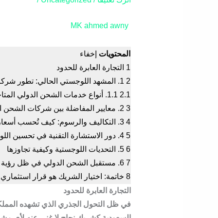
MK
ahmed awny
المحتويات
إخفاء
1
التجارة العابرة للحدود
2
1. المشهد اللوجستي الحالي: تطور شركات الشحن الدولي في السعودية
2.1
1.1. أنواع خدمات الشحن الدولي المتاحة
3
2. معايير المفاضلة بين شركات الشحن الدولي في السعودية
4
3. التكاليف والرسوم: كيف تُحسب أسعار الشحن الدولي؟
5
4. دور الاستشارة التقنية في تحسين اللوجستيات: رؤية MK
6
5. التحديات اللوجستية وكيفية تجاوزها
7
6. مستقبل الشحن الدولي في ظل رؤية المملكة 2030
8
خاتمة: اختيار الشريك هو قرار استثمار
التجارة العابرة للحدود
في ظل التحول الجذري الذي تشهده المملكة ا
السعودية
كشريك نجاح لا غنى عنه لأي مشرو