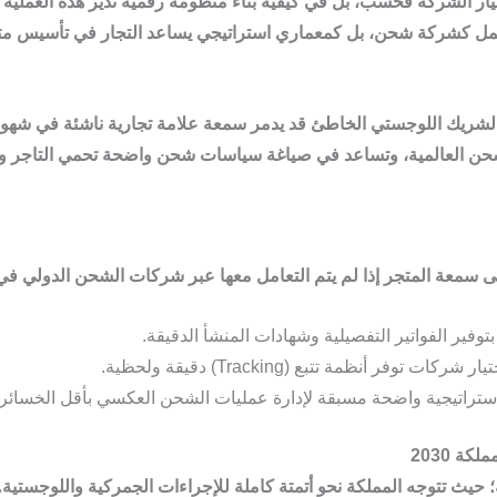
تيار الشركة فحسب، بل في كيفية بناء منظومة رقمية تدير هذه العملية ب
مل كشركة شحن، بل كمعماري استراتيجي يساعد التجار في تأسيس متا
الشريك اللوجستي الخاطئ قد يدمر سمعة علامة تجارية ناشئة في شهورها 
شحن العالمية، وتساعد في صياغة سياسات شحن واضحة تحمي التاجر وال
ى سمعة المتجر إذا لم يتم التعامل معها عبر
شركات الشحن الدولي في 
توفير الفواتير التفصيلية وشهادات المنشأ الدقيقة.
 توفر أنظمة تتبع (Tracking) دقيقة ولحظية.
تراتيجية واضحة مسبقة لإدارة عمليات الشحن العكسي بأقل الخسائر.
؛ حيث تتوجه المملكة نحو أتمتة كاملة للإجراءات الجمركية واللوجستي