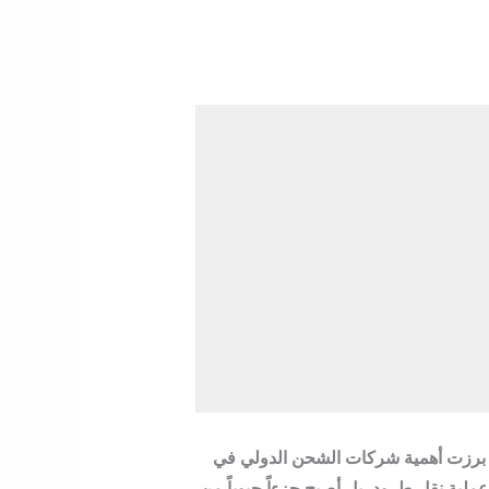
 برزت أهمية
شركات الشحن الدولي في
لية نقل طرود، بل أصبح جزءاً حيوياً من