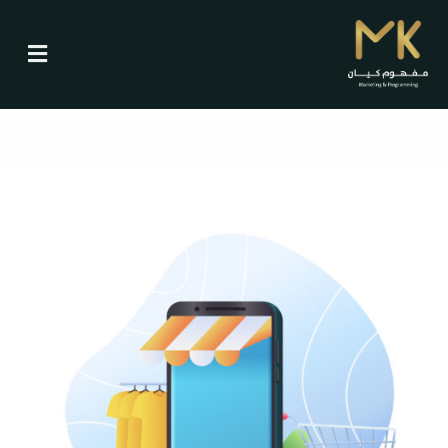
خطي
لى
لمحتوى