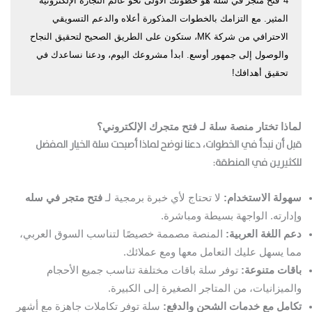
4
فتح متجر في سله هو خطوتك الأولى نحو عالم التجارة الإلكترونية
المثير. مع التزامك بالخطوات المذكورة أعلاه والدعم التسويقي
الاحترافي من شركة MK، ستكون على الطريق الصحيح لتحقيق النجاح
والوصول إلى جمهور أوسع. ابدأ مشروعك اليوم، ودعنا نساعدك في
تحقيق أهدافك!
لماذا تختار منصة سلة لـ فتح متجرك الإلكتروني؟
قبل أن نبدأ في الخطوات، دعنا نوضح لماذا أصبحت سلة الخيار المفضل
للكثيرين في المنطقة:
سهولة الاستخدام:
لا تحتاج لأي خبرة برمجية لـ
فتح متجر في سله
وإدارته. الواجهة بسيطة ومباشرة.
دعم اللغة العربية:
المنصة مصممة خصيصًا لتناسب السوق العربي،
مما يسهل عليك التعامل معها ومع عملائك.
باقات متنوعة:
توفر سلة باقات مختلفة تناسب جميع الأحجام
والميزانيات، من المتاجر الصغيرة إلى الكبيرة.
تكامل مع خدمات الشحن والدفع:
سلة توفر تكاملات جاهزة مع أشهر