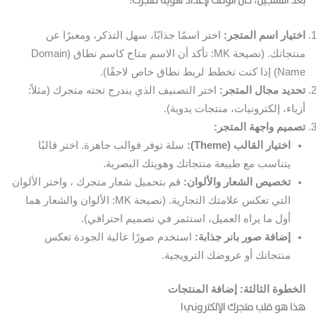
بعد التسجيل، حان الوقت لإعداد هوية متجرك:
اختيار اسم المتجر:
اختر اسمًا جذابًا، سهل التذكر، ومعبرًا عن
منتجاتك. (نصيحة MK: تأكد أن الاسم متاح كاسم نطاق (Domain
Name) إذا كنت تخطط لربط نطاق خاص لاحقًا).
تحديد مجال المتجر:
اختر التصنيف الذي يندرج تحته متجرك (مثلاً:
أزياء، إلكترونيات، منتجات يدوية).
تصميم واجهة المتجر:
اختيار القالب (Theme):
سلة توفر قوالب جاهزة. اختر قالبًا
يتناسب مع طبيعة منتجاتك وهويتك البصرية.
تخصيص الشعار والألوان:
قم بتحميل شعار متجرك ، واختر الألوان
التي تعكس علامتك التجارية. (نصيحة MK: الألوان والشعار هما
أول ما يراه العميل، استثمر في تصميم احترافي).
إضافة صور بانر جذابة:
استخدم صورًا عالية الجودة تعكس
منتجاتك أو عروضك الترويجية.
الخطوة الثالثة: إضافة المنتجات
هذا هو قلب متجرك الإلكتروني!