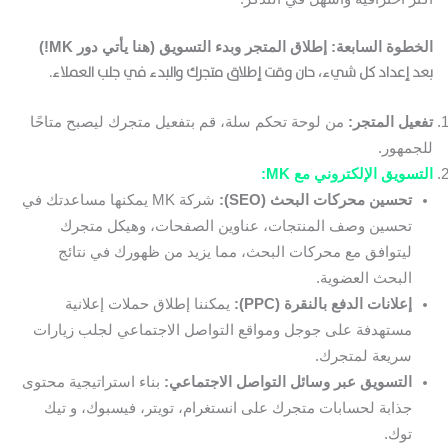
الخطوة السابعة: إطلاق المتجر وبدء التسويق (هنا يأتي دور MK!)
بعد إعداد كل شيء، حان وقت إطلاق متجرك والبدء في جلب العملاء.
تفعيل المتجر:
من لوحة تحكم سلة، قم بتفعيل متجرك ليصبح متاحًا
للجمهور.
التسويق الإلكتروني مع MK:
تحسين محركات البحث (SEO):
شركة MK يمكنها مساعدتك في
تحسين وصف المنتجات، عناوين الصفحات، وهيكل متجرك
ليتوافق مع محركات البحث، مما يزيد من ظهورك في نتائج
البحث العضوية.
إعلانات الدفع بالنقرة (PPC):
يمكننا إطلاق حملات إعلانية
مستهدفة على جوجل ومواقع التواصل الاجتماعي لجلب زيارات
سريعة لمتجرك.
التسويق عبر وسائل التواصل الاجتماعي:
بناء استراتيجية محتوى
جذابة لحسابات متجرك على انستغرام، تويتر، فيسبوك، و تيك
توك.