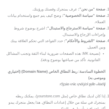
صفحة “من نحن”:
عرف بمتجرك وقصتك ورؤيتك.
صفحة “سياسة الخصوصية”:
وضح كيف يتم جمع واستخدام بيانات
العملاء.
صفحة “سياسة الاسترجاع والاستبدال”:
اشرح بوضوح شروط
وإجراءات الإرجاع والاستبدال.
صفحة “الشروط والأحكام”:
حدد القواعد التي تحكم العلاقة بينك
وبين العميل.
(نصيحة MK: هذه الصفحات ضرورية لبناء الثقة وتجنب المشاكل
القانونية. تأكد من صياغتها بوضوح ودقة).
الخطوة السادسة: ربط النطاق الخاص (Domain Name) (اختياري
وموصى به)
لإضفاء طابع احترافي على متجرك:
إذا كان لديك نطاق خاص (مثل yourstore.com)، يمكنك ربطه
بمتجرك في سلة من خلال إعدادات النطاق. هذا يجعل متجرك يبدو
أكثر احترافية وأسهل في التذكر.