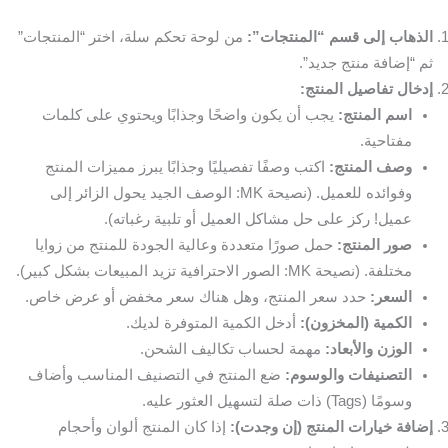
الذهاب إلى قسم “المنتجات”:
من لوحة تحكم سلة، اختر “المنتجات”
ثم “إضافة منتج جديد”.
إدخال تفاصيل المنتج:
اسم المنتج:
يجب أن يكون واضحًا وجذابًا ويحتوي على كلمات
مفتاحية.
وصف المنتج:
اكتب وصفًا تفصيليًا وجذابًا يبرز مميزات المنتج
وفوائده للعميل. (نصيحة MK: الوصف الجيد يحول الزائر إلى
عميل! ركز على حل مشاكل العميل أو تلبية رغباته).
صور المنتج:
حمل صورًا متعددة وعالية الجودة للمنتج من زوايا
مختلفة. (نصيحة MK: الصور الاحترافية تزيد المبيعات بشكل كبير).
السعر:
حدد سعر المنتج، وهل هناك سعر مخفض أو عرض خاص.
الكمية (المخزون):
أدخل الكمية المتوفرة لديك.
الوزن والأبعاد:
مهمة لحساب تكاليف الشحن.
التصنيفات والوسوم:
ضع المنتج في التصنيف المناسب وأضاف
وسومًا (Tags) ذات صلة لتسهيل العثور عليه.
إضافة خيارات المنتج (إن وجدت):
إذا كان المنتج ألوان وأحجام