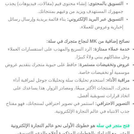
التسويق بالمحتوى:
إنشاء محتوى قيم (مقالات، فيديوهات) يجذب
جمهورك المستهدف ويزيد من وعيهم بمنتجاتك.
التسويق عبر البريد الإلكتروني:
بناء قائمة بريدية وإرسال رسائل
إخبارية وعروض للعملاء.
نصائح إضافية من MK لنجاح متجرك في سلة:
خدمة عملاء ممتازة:
الرد السريع والمهذب على استفسارات العملاء
وحل مشاكلهم يبني ولاءً كبيرًا.
عروض وتخفيضات مستمرة:
حافظ على حيوية متجرك بتقديم عروض
موسمية أو تخفيضات خاصة.
مراقبة الأداء:
استخدم تحليلات سلة وتحليلات جوجل لمراقبة أداء
متجرك، المنتجات الأكثر مبيعًا، ومصادر الزوار. هذا يساعدك على
اتخاذ قرارات تسويقية أفضل.
التصوير الاحترافي:
استثمر في تصوير احترافي لمنتجاتك، فهو مفتاح
جذب الانتباه في عالم التجارة الإلكترونية.
فتح متجر في سله
هو خطوتك الأولى نحو عالم التجارة الإلكترونية
المثير. مع التزامك بالخطوات المذكورة أعلاه والدعم التسويقي