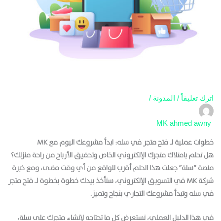
اترك تعليقاً
/
المدونة
/
MK
ahmed awny
خطوات عملية لـ فتح متجر في سله: ابدأ مشروعك اليوم مع MK
هل تحلم بامتلاك متجرك الإلكتروني الخاص وتحقيق الأرباح من راحة منزلك؟
منصة “سلة” جعلت هذا الحلم أقرب للواقع من أي وقت مضى، ومع خبرة
شركة MK في التسويق الإلكتروني، سنأخذ بيدك خطوة بخطوة لـ
فتح متجر
في سله
وتبدأ مشروعك التجاري بنجاح وتميز.
في هذا الدليل العملي، نستعرض كل ما تحتاجه لإنشاء متجرك على سلة،